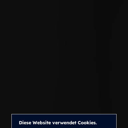
Diese Website verwendet Cookies.